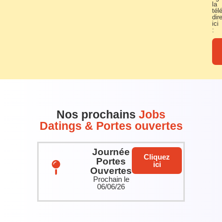
la
tél
dir
ici
:
Nos prochains
Jobs
Datings & Portes ouvertes
Journée
Cliquez
Portes
ici
Ouvertes
Prochain le
06/06/26