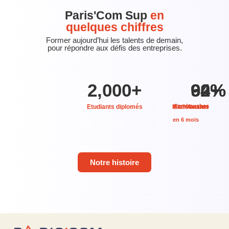
Paris'Com Sup
en
quelques chiffres
Former aujourd’hui les talents de demain,
pour répondre aux défis des entreprises.
2,000
+
92
60
94
%
+
%
d'embauches
Etudiants diplomés
Intervenants
Satisfaction
en 6 mois
Notre histoire